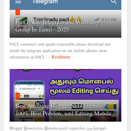
2
Join PACL Telegram and Whatsapp
Group In Tamil - 2025
PACL customers and agents responsible please download and
install the telegram application on our mobile phones more
Readmore
information on PACL ...
3
Best Amazing Blogger SEO Themes
100% Best Preview, xml Editing Mobile
Blogger இலவசமாக இணையதளம் உருவாக்க முடிந்தாலும்,