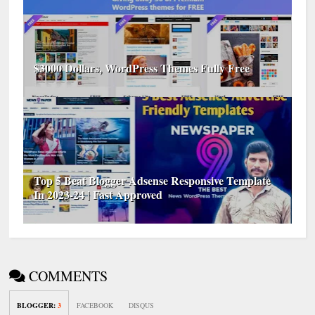
$3000 Dollars, WordPress Themes Fully Free
Top 5 Beat Blogger Adsense Responsive Template
In 2023-24 | Fast Approved
COMMENTS
BLOGGER
:
3
FACEBOOK
DISQUS