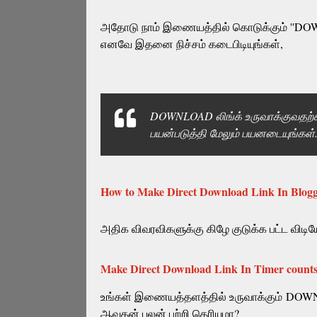
அதோடு நாம் இணையத்தில் கொடுக்கும் ''DO
எனவே இதனை நிச்சம் கடைபிடியுங்கள்,
DOWNLOAD லிங்க் உருவாக்குவதற
பயன்படுத்தி மேலும் பயனடையுங்கள்
How to Make Direct Download Link In Blogg
அதிக விவரவிகளுக்கு கிழே குடுக்க பட்ட விடி
Make Direct Download Link In Timer count
உங்கள் இணையத்தளத்தில் உருவாக்கும்
DOW
ஆவதன் பலன் பற்றி தெரியுமா?