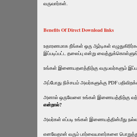
வருவார்கள்.
Benefits Of Direct Download links
உதாரணமாக நீங்கள் ஒரு ஆர்டிகள் எழுதுகிரிர்க
இப்படிப்பட்ட தலைப்பு என்று வைத்துக்கொள்ளுங
உங்கள் இணையதளத்திற்கு வருபவர்களும் இப்ப
அப்போது நிச்சயம் அவர்களுக்கு PDF பதிவிறக
அனால் ஒருவேளை உங்கள் இணையத்திற்கு வந
என்றால்?
அவர்கள் எப்படி உங்கள் இணையத்தின்மீது நல
எனவேதான் வரும் பார்வையாளர்களை பொறுத