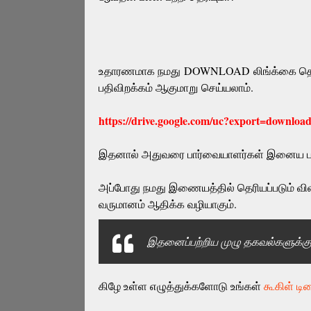
உதாரணமாக நமது
DOWNLOAD
லிங்க்கை தொ
பதிவிறக்கம் ஆகுமாறு செய்யலாம்.
https://drive.google.com/uc?export=downloa
இதனால் அதுவரை பார்வையாளர்கள் இனைய பகுதி
அப்போது நமது இணையத்தில் தெரியப்படும் விளம
வருமானம் ஆதிக்க வழியாகும்.
இதனைப்பற்றிய முழு தகவல்களுக
கிழே உள்ள எழுத்துக்களோடு உங்கள்
கூகிள் டி