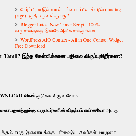
வேர்ட்பிரஸ் இல்லாமல் எவ்வாறு ப்லோக்கரில் (landing
page) பகுதி உருவாக்குவது?
Blogger Latest New Timer Script - 100%
வருமானத்தை இன்றே அதிகமாக்குங்கள்
WordPress AIO Contact - All in One Contact Widget
Free Download
 Tamil? இந்த கேள்விக்கான பதிலை விரும்புகிறீர்களா?
OWNLOAD
லிங்க்
குடுக்க விரும்புவோம்.
ணையதளத்துக்கு வருபவர்களின் விருப்பம் என்னவோ
அதை
ிடைக்கும், நமது இணையத்தை பார்வைஇட அவர்கள் மறுமுறை