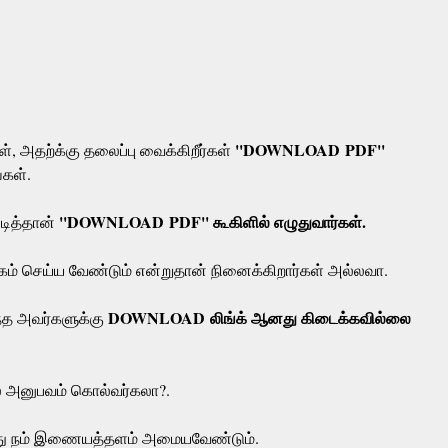
''DOWNLOAD PDF''
ள், அதற்க்கு தலைப்பு வைக்கிறீர்கள்
்கள்.
''DOWNLOAD PDF'' கூகிளில் எழுதுவார்கள்.
டித்தான்
்கம் செய்ய வேண்டும் என்றுதான் நினைக்கிறார்கள் அல்லவா.
DOWNLOAD லிங்க் ஆனது கிடைக்கவில்லை
்த அவர்களுக்கு
்ல அனுபவம் கொல்வர்கலா?.
்து நம் இணையத்தளம் அமையவேண்டும்.