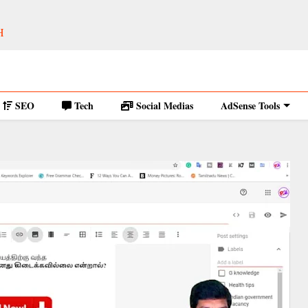
H
SEO
Tech
Social Medias
AdSense Tools