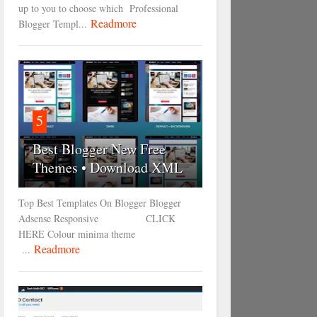
up to you to choose which Professional
Readmore
Blogger Templ...
5
Best Blogger New Free
Themes • Download XML
Top Best Templates On Blogger Blogger
Adsense Responsive CLICK
HERE Colour minima theme
Readmore
...