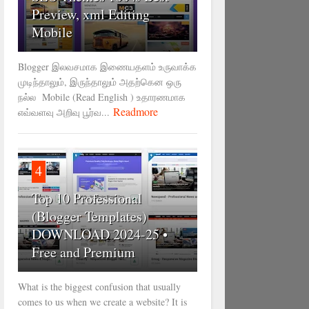
Preview, xml Editing
Mobile
Blogger இலவசமாக இணையதளம் உருவாக்க
முடிந்தாலும், இருந்தாலும் அதற்கென ஒரு
நல்ல Mobile (Read English ) உதாரணமாக
Readmore
எவ்வளவு அறிவு பூர்வ...
4
Top 10 Professional
(Blogger Templates)
DOWNLOAD 2024-25 •
Free and Premium
What is the biggest confusion that usually
comes to us when we create a website? It is