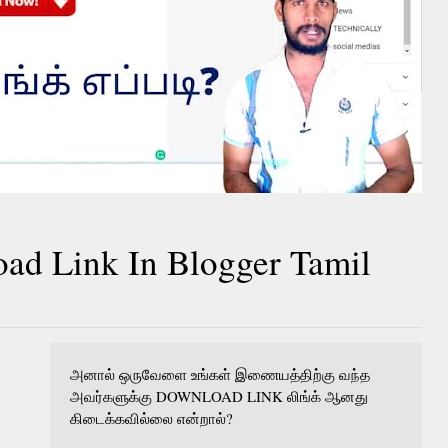
ad Link In Blogger Tamil
அனால் ஒருவேளை உங்கள் இணையத்திற்கு வந்த
அவர்களுக்கு DOWNLOAD LINK லிங்க் ஆனது
கிடைக்கவில்லை என்றால்?