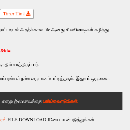
Timer Html
ட்டவுடன் அதற்க்கான file ஆனது சிலவினாடிகள் கழித்து
d&id=
ல் காத்திருப்பார்.
்பரங்கள் நல்ல வருமானம் ஈட்டித்தரும்.
இதுவும் ஒருவகை
்கு எனது இணையத்தை
பார்ய்வைஎடுங்கள்.
ரைவ்
FILE DOWNLOAD IDயை பயன்படுத்துங்கள்.