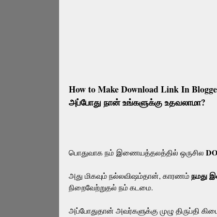
How to Make Download Link In Blogger
அப்போது நான் உங்களுக்கு உதவலாமா?
D
பொதுவாக நம் இணையத்தலத்தில் ஒருசில
நமது இ
அது மிகவும் நல்லவிஷம்தான், காரணம்
நிறைவேற்றுதல் நம் கடமை.
அப்போதுதான் அவர்களுக்கு முழு திருப்தி க