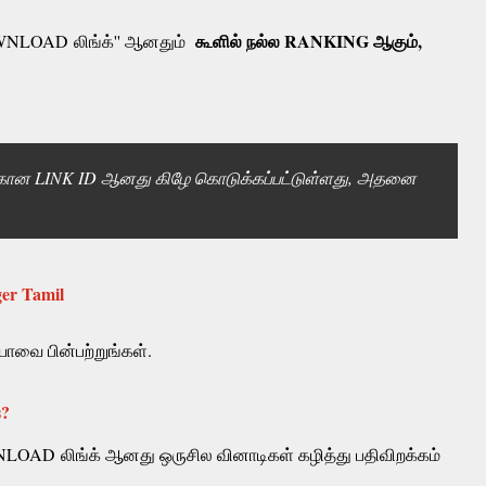
கூளில் நல்ல RANKING ஆகும்,
WNLOAD லிங்க்'' ஆனதும்
்கான LINK ID ஆனது கிழே கொடுக்கப்பட்டுள்ளது, அதனை
.
er Tamil
யோவை பின்பற்றுங்கள்.
s?
NLOAD
லிங்க் ஆனது ஒருசில வினாடிகள் கழித்து பதிவிறக்கம்