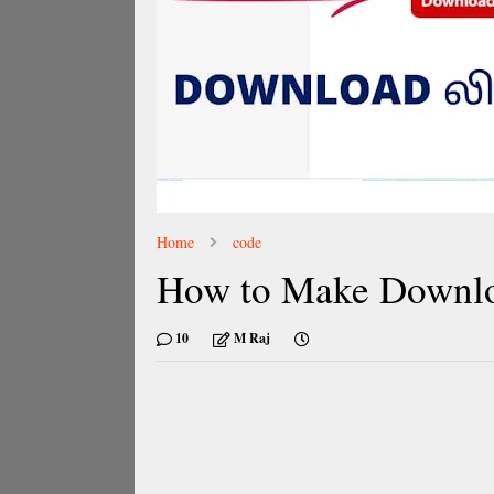
Home
code
How to Make Downlo
10
M Raj