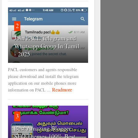
2
Join PACL Telegram and
Whatsapp Group In Tamil
- 2025
PACL customers and agents responsible
please download and install the telegram
application on our mobile phones more
Readmore
information on PACL ...
3
Best Amazing Blogger
SEO Themes 100% Best